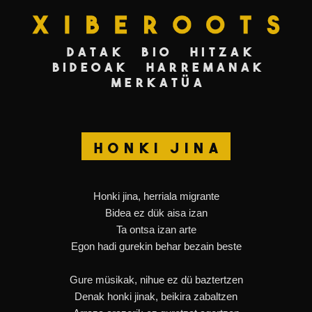
Datak
Bio
Hitzak
Bideoak
Harremanak
Merkatüa
Honki Jina
Honki jina, herriala migrante
Bidea ez dük aisa izan
Ta ontsa izan arte
Egon hadi gurekin behar bezain beste
Gure müsikak, nihue ez dü baztertzen
Denak honki jinak, beikira zabaltzen