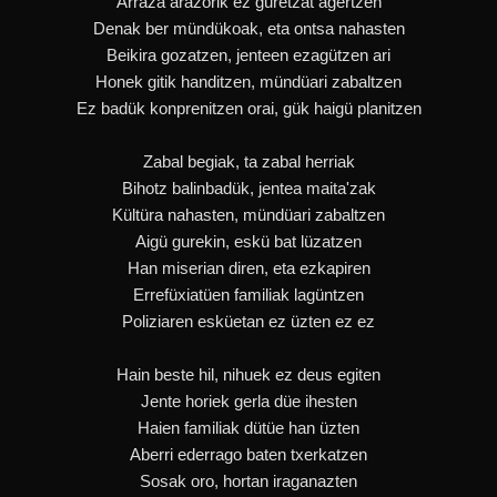
Arraza arazorik ez guretzat agertzen
Denak ber mündükoak, eta ontsa nahasten
Beikira gozatzen, jenteen ezagützen ari
Honek gitik handitzen, mündüari zabaltzen
Ez badük konprenitzen orai, gük haigü planitzen
Zabal begiak, ta zabal herriak
Bihotz balinbadük, jentea maita'zak
Kültüra nahasten, mündüari zabaltzen
Aigü gurekin, eskü bat lüzatzen
Han miserian diren, eta ezkapiren
Errefüxiatüen familiak lagüntzen
Poliziaren esküetan ez üzten ez ez
Hain beste hil, nihuek ez deus egiten
Jente horiek gerla düe ihesten
Haien familiak dütüe han üzten
Aberri ederrago baten txerkatzen
Sosak oro, hortan iraganazten